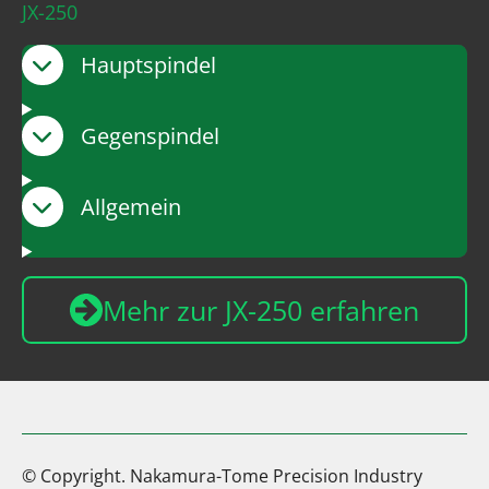
JX-250
Hauptspindel
Gegenspindel
Allgemein
Mehr zur JX-250 erfahren
© Copyright. Nakamura-Tome Precision Industry