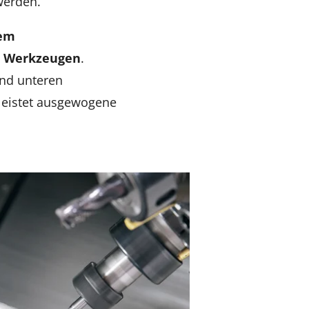
werden.
nem
8 Werkzeugen
.
und unteren
leistet ausgewogene