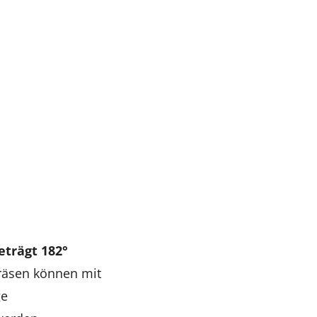
trägt 182°
räsen können mit
ge