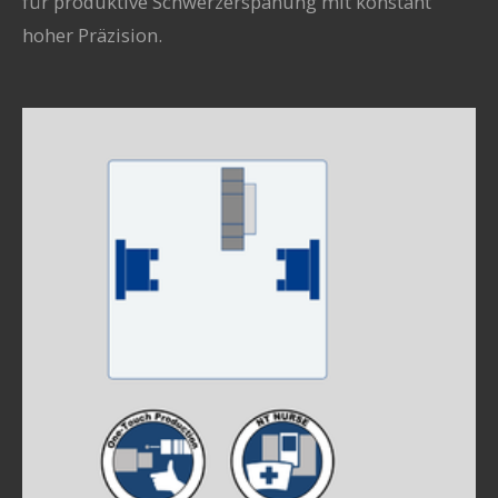
für produktive Schwerzerspanung mit konstant
hoher Präzision.